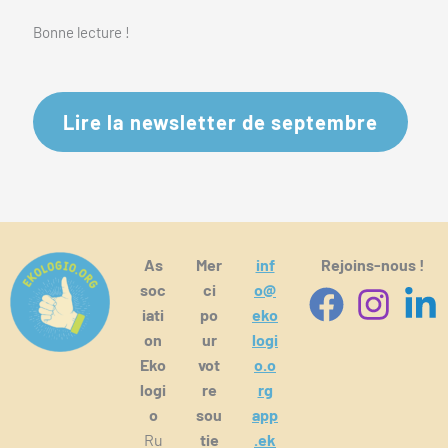
Bonne lecture !
Lire la newsletter de septembre
As
Mer
inf
Rejoins-nous !
soc
ci
o@
iati
po
eko
on
ur
logi
Eko
vot
o.o
logi
re
rg
o
sou
app
Ru
tie
.ek