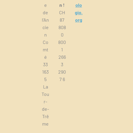
e
n !
olo
de
CH
gio.
l’An
87
org
cie
808
n
0
Co
800
mt
1
é
266
33
3
163
290
5
7 6
La
Tou
r-
de-
Trê
me